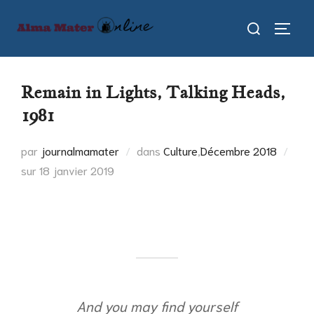
Aller
Rechercher :
au
PERMU
contenu
Remain in Lights, Talking Heads,
1981
par
journalmamater
dans
Culture
,
Décembre 2018
Publié
sur
18 janvier 2019
le
And you may find yourself