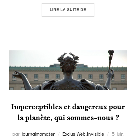
« LE LIDAR AU SERVICE
LIRE LA SUITE DE
Imperceptibles et dangereux pour
la planète, qui sommes-nous ?
Publié
par
journalmamater
Exclus Web
,
Invisible
5 juin