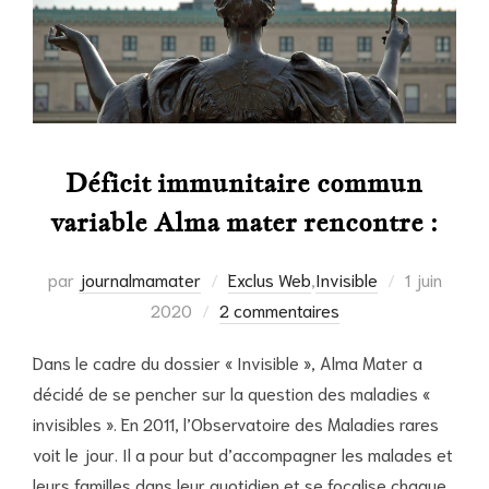
Déficit immunitaire commun
variable Alma mater rencontre :
Publié
par
journalmamater
Exclus Web
,
Invisible
1 juin
le
2020
2 commentaires
Dans le cadre du dossier « Invisible », Alma Mater a
décidé de se pencher sur la question des maladies «
invisibles ». En 2011, l’Observatoire des Maladies rares
voit le jour. Il a pour but d’accompagner les malades et
leurs familles dans leur quotidien et se focalise chaque