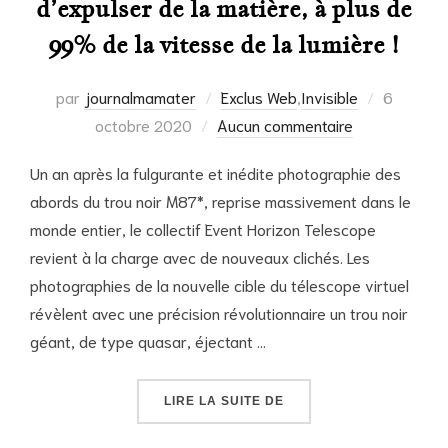
d’expulser de la matière, à plus de
99% de la vitesse de la lumière !
Publié
par
journalmamater
Exclus Web
,
Invisible
6
le
octobre 2020
Aucun commentaire
Un an après la fulgurante et inédite photographie des
abords du trou noir M87*, reprise massivement dans le
monde entier, le collectif Event Horizon Telescope
revient à la charge avec de nouveaux clichés. Les
photographies de la nouvelle cible du télescope virtuel
révèlent avec une précision révolutionnaire un trou noir
géant, de type quasar, éjectant …
« UN TROU NOIR SURPRI
LIRE LA SUITE DE