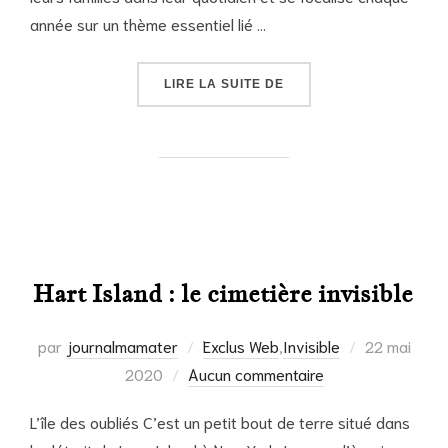
année sur un thème essentiel lié …
« DÉFICIT IMMUNITAIR
LIRE LA SUITE DE
Hart Island : le cimetière invisible
Publié
par
journalmamater
Exclus Web
,
Invisible
22 mai
le
2020
Aucun commentaire
L’île des oubliés C’est un petit bout de terre situé dans