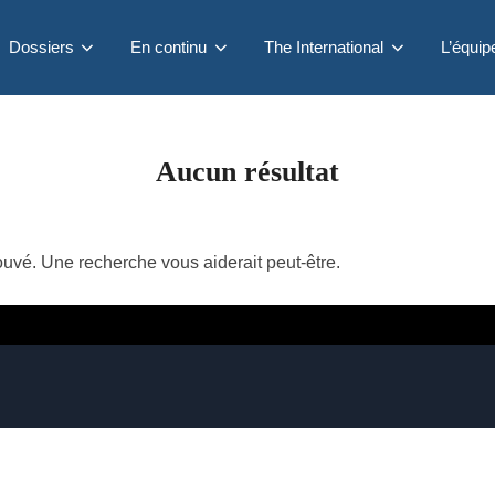
Dossiers
En continu
The International
L’équip
Aucun résultat
rouvé. Une recherche vous aiderait peut-être.