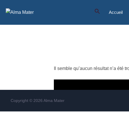
Aller
au
Accueil
contenu
Il semble qu’aucun résultat n’a été t
Search
for:
Copyright © 2026 Alma Mater