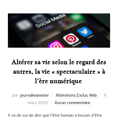
Altérer sa vie selon le regard des
autres, la vie « spectaculaire » à
l’ère numérique
Publié
par
journalmamater
Altérations
,
Exclus Web
11
le
mars 2025
Aucun commentaire
Il va de soi de dire que l’être humain a besoin d’être