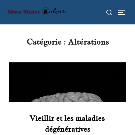
Aller
Rechercher :
au
PERMU
contenu
Catégorie :
Altérations
Vieillir et les maladies
dégénératives