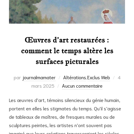
Œuvres d’art restaurées :
comment le temps altère les
surfaces picturales
Publié
par
journalmamater
Altérations
,
Exclus Web
4
le
mars 2025
Aucun commentaire
Les œuvres d’art, témoins silencieux du génie humain,
portent en elles les stigmates du temps. Qu’il s’agisse
de tableaux de maîtres, de fresques murales ou de
sculptures peintes, les artistes n’ont souvent pas
imaginé que leurs créations traverseraient les siècles.