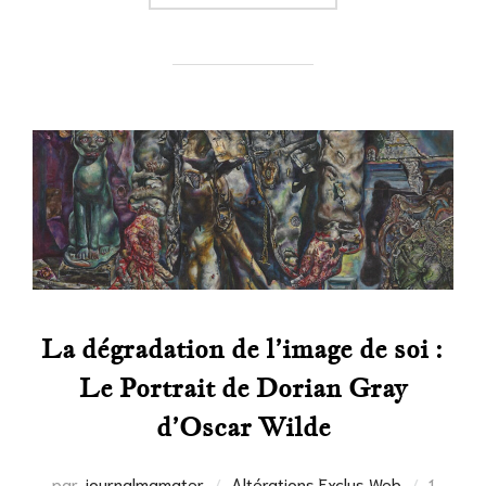
La dégradation de l’image de soi :
Le Portrait de Dorian Gray
d’Oscar Wilde
Publié
par
journalmamater
Altérations
,
Exclus Web
1