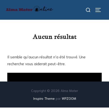
Aller
Rechercher :
au
PERMU
contenu
Aucun résultat
Il semble qu’aucun résultat n’a été trouvé. Une
recherche vous aiderait peut-être.
Search
for:
Copyright © 2026 Alma Mater
Inspiro Theme
par
WPZOOM