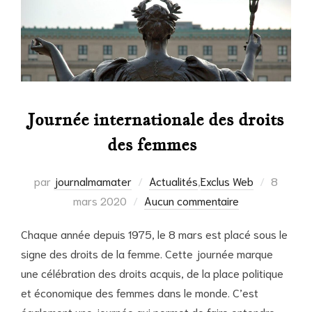
Journée internationale des droits
des femmes
Publié
par
journalmamater
Actualités
,
Exclus Web
8
le
mars 2020
Aucun commentaire
Chaque année depuis 1975, le 8 mars est placé sous le
signe des droits de la femme. Cette journée marque
une célébration des droits acquis, de la place politique
et économique des femmes dans le monde. C’est
également une journée qui permet de faire entendre