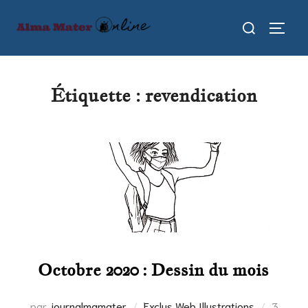
Aller
Rechercher :
au
PERMU
contenu
Étiquette :
revendication
Octobre 2020 : Dessin du mois
Publié
par
journalmamater
Exclus Web
,
Illustrations
3