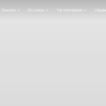
Dossiers
En continu
The International
L’équip