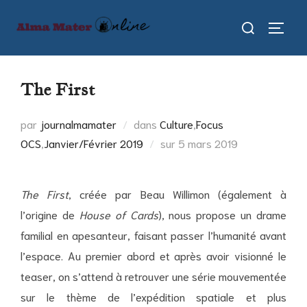
Aller
Rechercher :
au
PERMU
contenu
The First
par
journalmamater
dans
Culture
,
Focus
Publié
OCS
,
Janvier/Février 2019
sur
5 mars 2019
le
The First
, créée par Beau Willimon (également à
l’origine de
House of Cards
), nous propose un drame
familial en apesanteur, faisant passer l’humanité avant
l’espace. Au premier abord et après avoir visionné le
teaser, on s’attend à retrouver une série mouvementée
sur le thème de l’expédition spatiale et plus