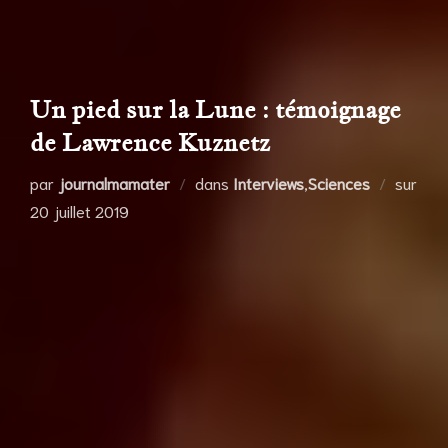
Un pied sur la Lune : témoignage
de Lawrence Kuznetz
par
journalmamater
dans
Interviews
,
Sciences
sur
Publié
20 juillet 2019
le