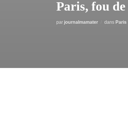
Paris, fou de
par
journalmamater
dans
Paris 
Paris a un c
Oubliez les rooftops rongés par l
haussmanniens, ornés de zinc, d
dépourvus de charme et d’harmonie, 
sur la capitale, surtout sur les