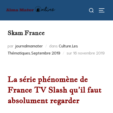
Aller
Rechercher :
au
PERMU
contenu
Skam France
par
journalmamater
dans
Culture
,
Les
Publié
Thématiques
,
Septembre 2019
sur
16 novembre 2019
le
La série phénomène de
France TV Slash qu’il faut
absolument regarder