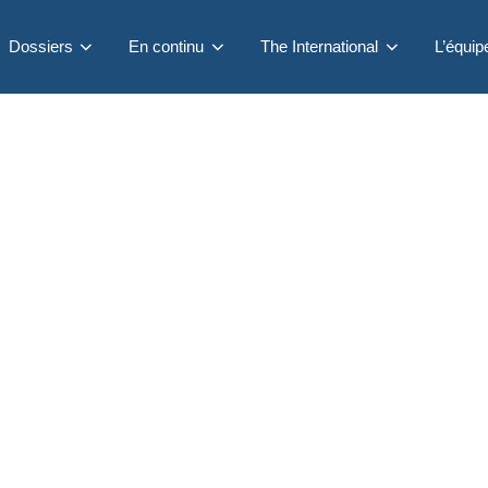
Dossiers
En continu
The International
L’équip