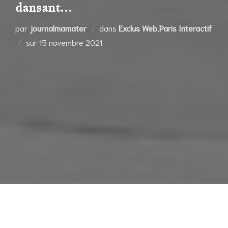
dansant…
par
journalmamater
dans
Exclus Web
,
Paris Interactif
Publié
sur
15 novembre 2021
le
T
out le monde se fait une idée de ce qu’est
la danse, la visualise comme un concept ou