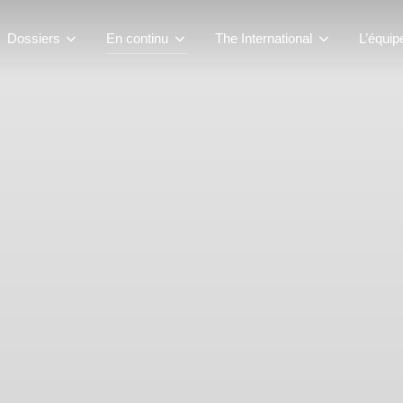
Dossiers
En continu
The International
L’équip