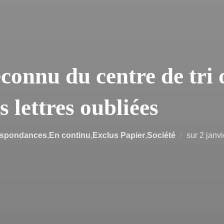
connu du centre de tri d
s lettres oubliées
Publié
espondances
,
En continu
,
Exclus Papier
,
Société
sur
2 janv
le