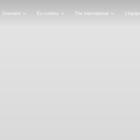
Dossiers
En continu
The International
L’équip