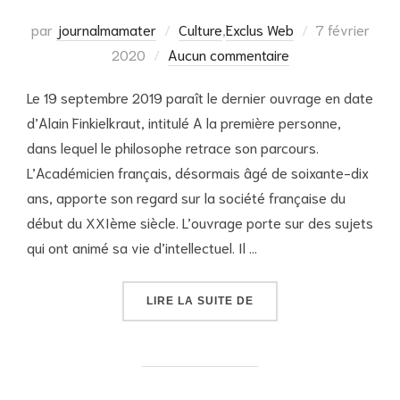
Publié
par
journalmamater
Culture
,
Exclus Web
7 février
le
2020
Aucun commentaire
Le 19 septembre 2019 paraît le dernier ouvrage en date
d’Alain Finkielkraut, intitulé A la première personne,
dans lequel le philosophe retrace son parcours.
L’Académicien français, désormais âgé de soixante-dix
ans, apporte son regard sur la société française du
début du XXIème siècle. L’ouvrage porte sur des sujets
qui ont animé sa vie d’intellectuel. Il …
« ALAIN FINKIELKRAUT
LIRE LA SUITE DE