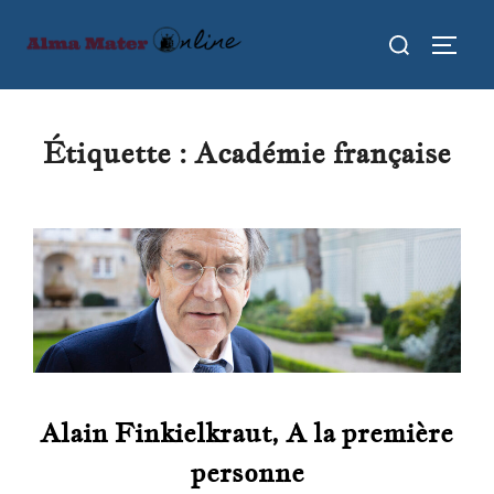
Aller
Rechercher :
au
PERMU
contenu
Étiquette :
Académie française
Alain Finkielkraut, A la première
personne