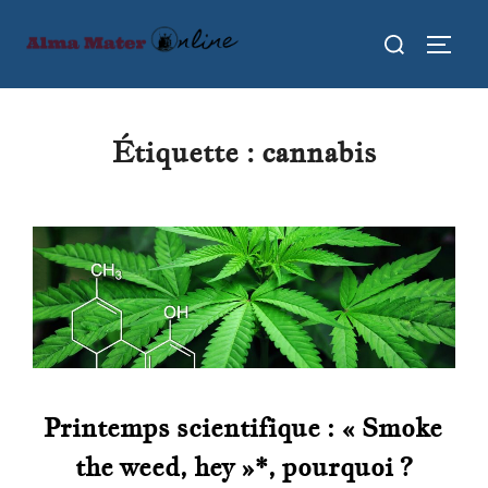
Aller
Rechercher :
au
PERMU
contenu
Étiquette :
cannabis
Printemps scientifique : « Smoke
the weed, hey »*, pourquoi ?