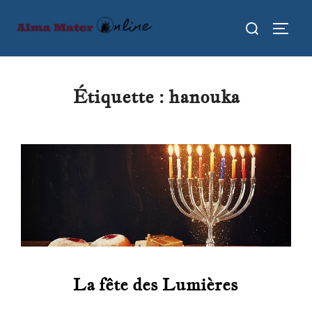
Aller
Rechercher :
au
PERMU
contenu
Étiquette :
hanouka
La fête des Lumières