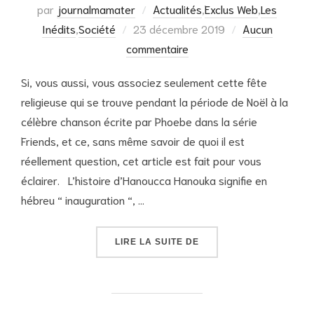
par
journalmamater
Actualités
,
Exclus Web
,
Les
Publié
Inédits
,
Société
23 décembre 2019
Aucun
le
commentaire
Si, vous aussi, vous associez seulement cette fête
religieuse qui se trouve pendant la période de Noël à la
célèbre chanson écrite par Phoebe dans la série
Friends, et ce, sans même savoir de quoi il est
réellement question, cet article est fait pour vous
éclairer. L’histoire d’Hanoucca Hanouka signifie en
hébreu “ inauguration “, …
« LA FÊTE DES LUMIÈRE
LIRE LA SUITE DE