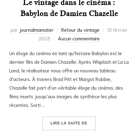
Le vintage dans le cinéma :
Babylon de Damien Chazelle
Publié
par
journalmamater
Retour du vintage
13 février
le
2023
Aucun commentaire
Un éloge du cinéma en tant qu’histoire Babylon est le
dernier film de Damien Chazelle. Après Whiplash et La La
Land, le réalisateur nous offre un nouveau tableau
d’acteurs. À travers Brad Pitt et Margot Robbie,
Chazelle fait part d’un véritable éloge du cinéma, des
films muets jusqu’aux images de synthèse les plus
récentes. Sorti …
« LE VINTAGE DANS LE
LIRE LA SUITE DE