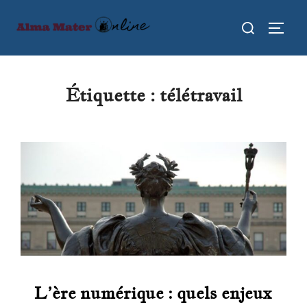
Aller
Rechercher :
au
PERMU
contenu
Étiquette :
télétravail
L’ère numérique : quels enjeux