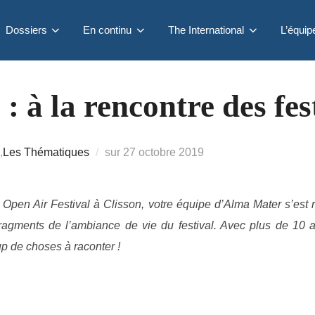
Dossiers
En continu
The International
L’équip
 : à la rencontre des fes
Publié
,
Les Thématiques
sur
27 octobre 2019
le
 Open Air Festival à Clisson, votre équipe d’Alma Mater s’est 
ragments de l’ambiance de vie du festival. Avec plus de 10 an
up de choses à raconter !