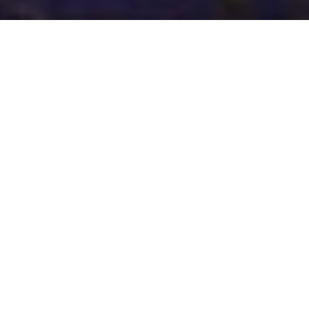
Popularisé par l’ouvrage
The Peter Pan Syndrome : Men
Who Have Never Grown Up
en 1983, le terme de «
syndrome de Peter Pan » tire son nom du jeune garçon
refusant de grandir du roman de J. M. Barrie
Peter and
Wendy
, publié en 1911.
Ce concept de la psychologie humaine n’est pas inclus
dans le
DSM-5
(Manuel diagnostique et statistique des
troubles mentaux et psychiatriques). Même si le
syndrome n’est pas reconnu comme maladie ou trouble
mental, il présente des signes similaires chez les
hommes qui en sont touchés.
Un syndrome masculin ?