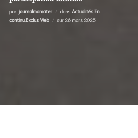
par
journalmamater
dans
Actualités
,
En
Publié
continu
,
Exclus Web
sur
26 mars 2025
le
Le verdict est tombé ce dimanche, à l’issue de la
votation citoyenne organisée par la mairie de Paris : 66