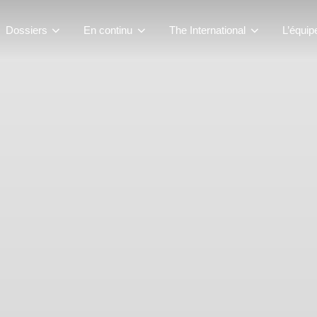
Dossiers
En continu
The International
L’équip