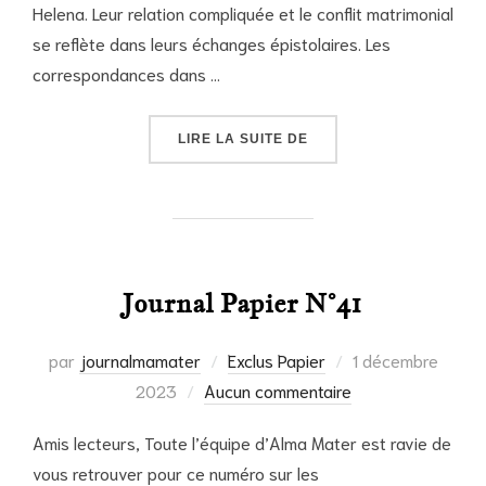
Helena. Leur relation compliquée et le conflit matrimonial
se reflète dans leurs échanges épistolaires. Les
correspondances dans …
« LA CORRESPONDANCE 
LIRE LA SUITE DE
Journal Papier N°41
Publié
par
journalmamater
Exclus Papier
1 décembre
le
2023
Aucun commentaire
Amis lecteurs, Toute l’équipe d’Alma Mater est ravie de
vous retrouver pour ce numéro sur les