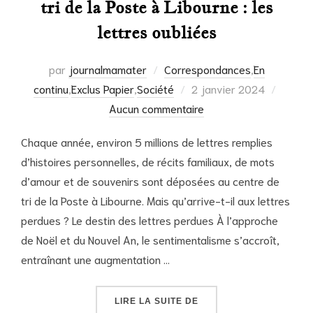
tri de la Poste à Libourne : les
lettres oubliées
par
journalmamater
Correspondances
,
En
Publié
continu
,
Exclus Papier
,
Société
2 janvier 2024
le
Aucun commentaire
Chaque année, environ 5 millions de lettres remplies
d’histoires personnelles, de récits familiaux, de mots
d’amour et de souvenirs sont déposées au centre de
tri de la Poste à Libourne. Mais qu’arrive-t-il aux lettres
perdues ? Le destin des lettres perdues À l’approche
de Noël et du Nouvel An, le sentimentalisme s’accroît,
entraînant une augmentation …
« L’UNIVERS MÉCONNU 
LIRE LA SUITE DE