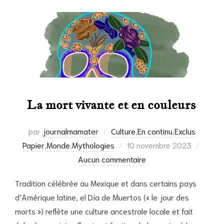
La mort vivante et en couleurs
par
journalmamater
Culture
,
En continu
,
Exclus
Publié
Papier
,
Monde
,
Mythologies
10 novembre 2023
le
Aucun commentaire
Tradition célébrée au Mexique et dans certains pays
d’Amérique latine, el Día de Muertos (« le jour des
morts ») reflète une culture ancestrale locale et fait