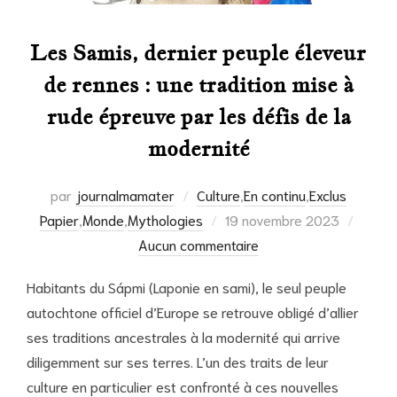
Les Samis, dernier peuple éleveur
de rennes : une tradition mise à
rude épreuve par les défis de la
modernité
par
journalmamater
Culture
,
En continu
,
Exclus
Publié
Papier
,
Monde
,
Mythologies
19 novembre 2023
le
Aucun commentaire
Habitants du Sápmi (Laponie en sami), le seul peuple
autochtone officiel d’Europe se retrouve obligé d’allier
ses traditions ancestrales à la modernité qui arrive
diligemment sur ses terres. L’un des traits de leur
culture en particulier est confronté à ces nouvelles