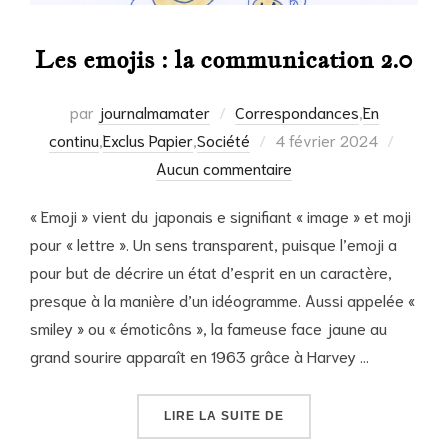
Les emojis : la communication 2.0
par
journalmamater
Correspondances
,
En
Publié
continu
,
Exclus Papier
,
Société
4 février 2024
le
Aucun commentaire
« Emoji » vient du japonais e signifiant « image » et moji
pour « lettre ». Un sens transparent, puisque l’emoji a
pour but de décrire un état d’esprit en un caractère,
presque à la manière d’un idéogramme. Aussi appelée «
smiley » ou « émoticôns », la fameuse face jaune au
grand sourire apparaît en 1963 grâce à Harvey …
« LES EMOJIS : LA COM
LIRE LA SUITE DE