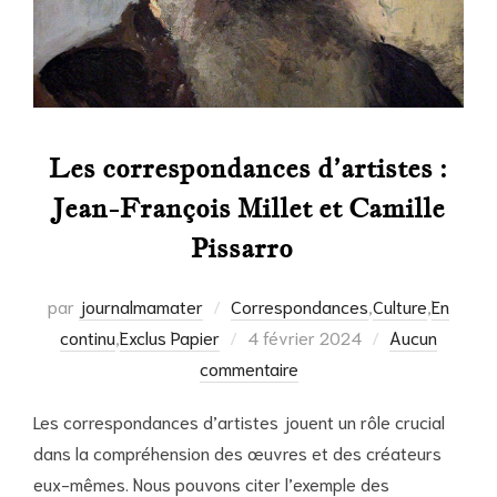
Les correspondances d’artistes :
Jean-François Millet et Camille
Pissarro
par
journalmamater
Correspondances
,
Culture
,
En
Publié
continu
,
Exclus Papier
4 février 2024
Aucun
le
commentaire
Les correspondances d’artistes jouent un rôle crucial
dans la compréhension des œuvres et des créateurs
eux-mêmes. Nous pouvons citer l’exemple des