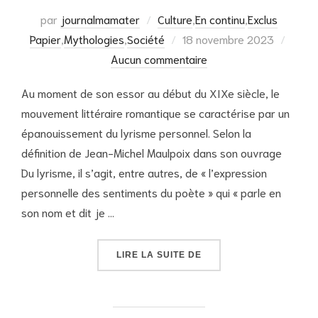
par
journalmamater
Culture
,
En continu
,
Exclus
Publié
Papier
,
Mythologies
,
Société
18 novembre 2023
le
Aucun commentaire
Au moment de son essor au début du XIXe siècle, le
mouvement littéraire romantique se caractérise par un
épanouissement du lyrisme personnel. Selon la
définition de Jean-Michel Maulpoix dans son ouvrage
Du lyrisme, il s’agit, entre autres, de « l’expression
personnelle des sentiments du poète » qui « parle en
son nom et dit je …
« LE MYTHE DE L’ÉCRI
LIRE LA SUITE DE