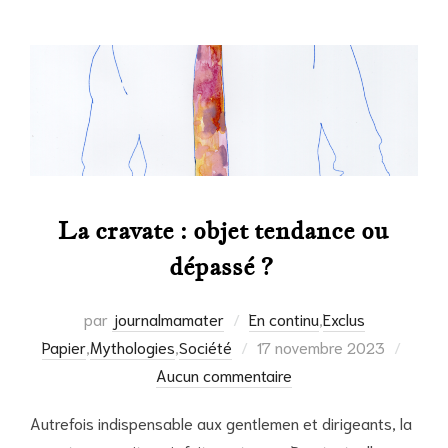
La cravate : objet tendance ou
dépassé ?
par
journalmamater
En continu
,
Exclus
Publié
Papier
,
Mythologies
,
Société
17 novembre 2023
le
Aucun commentaire
Autrefois indispensable aux gentlemen et dirigeants, la