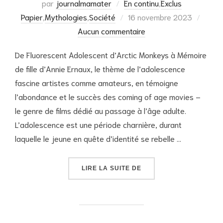
par
journalmamater
En continu
,
Exclus
Publié
Papier
,
Mythologies
,
Société
16 novembre 2023
le
Aucun commentaire
De Fluorescent Adolescent d’Arctic Monkeys à Mémoire
de fille d’Annie Ernaux, le thème de l’adolescence
fascine artistes comme amateurs, en témoigne
l’abondance et le succès des coming of age movies –
le genre de films dédié au passage à l’âge adulte.
L’adolescence est une période charnière, durant
laquelle le jeune en quête d’identité se rebelle …
« L’ADOLESCENT A-T-IL
LIRE LA SUITE DE