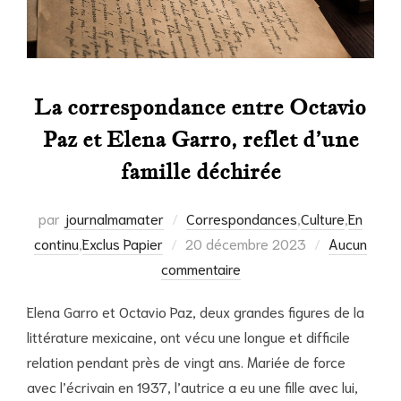
La correspondance entre Octavio
Paz et Elena Garro, reflet d’une
famille déchirée
par
journalmamater
Correspondances
,
Culture
,
En
Publié
continu
,
Exclus Papier
20 décembre 2023
Aucun
le
commentaire
Elena Garro et Octavio Paz, deux grandes figures de la
littérature mexicaine, ont vécu une longue et difficile
relation pendant près de vingt ans. Mariée de force
avec l’écrivain en 1937, l’autrice a eu une fille avec lui,