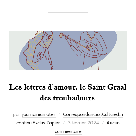
Les lettres d’amour, le Saint Graal
des troubadours
par
journalmamater
Correspondances
,
Culture
,
En
Publié
continu
,
Exclus Papier
3 février 2024
Aucun
le
commentaire