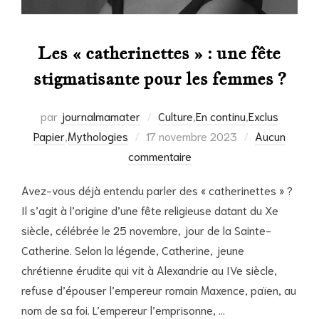
Les « catherinettes » : une fête
stigmatisante pour les femmes ?
par
journalmamater
Culture
,
En continu
,
Exclus
Publié
Papier
,
Mythologies
17 novembre 2023
Aucun
le
commentaire
Avez-vous déjà entendu parler des « catherinettes » ?
Il s’agit à l’origine d’une fête religieuse datant du Xe
siècle, célébrée le 25 novembre, jour de la Sainte-
Catherine. Selon la légende, Catherine, jeune
chrétienne érudite qui vit à Alexandrie au IVe siècle,
refuse d’épouser l’empereur romain Maxence, païen, au
nom de sa foi. L’empereur l’emprisonne, …