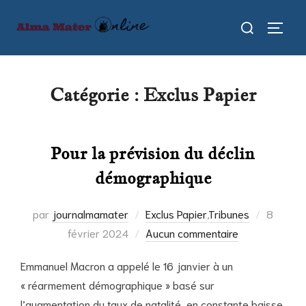
Aller
Rechercher :
au
PERMU
contenu
Catégorie :
Exclus Papier
Pour la prévision du déclin
démographique
Publié
par
journalmamater
Exclus Papier
,
Tribunes
8
le
février 2024
Aucun commentaire
Emmanuel Macron a appelé le 16 janvier à un
« réarmement démographique » basé sur
l’augmentation du taux de natalité, en constante baisse