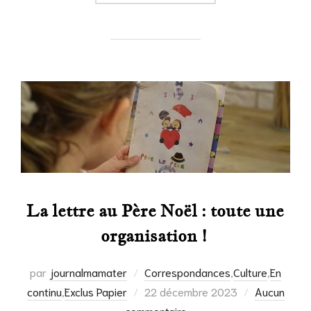
La lettre au Père Noël : toute une
organisation !
par
journalmamater
Correspondances
,
Culture
,
En
Publié
continu
,
Exclus Papier
22 décembre 2023
Aucun
le
commentaire