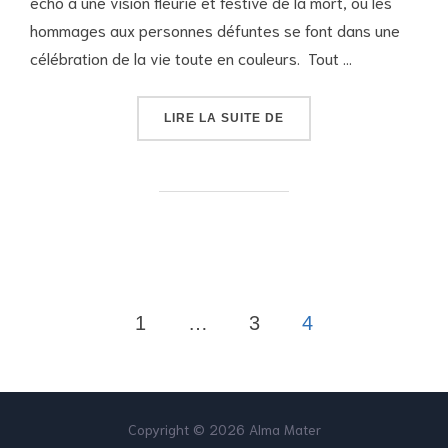
écho à une vision fleurie et festive de la mort, où les
hommages aux personnes défuntes se font dans une
célébration de la vie toute en couleurs. Tout …
« LA MORT VIVANTE ET
LIRE LA SUITE DE
Pagination
1
…
3
4
des
publications
Copyright © 2026 Alma Mater